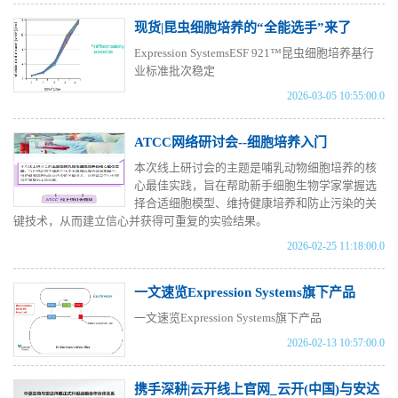
现货|昆虫细胞培养的“全能选手”来了
Expression SystemsESF 921™昆虫细胞培养基行
业标准批次稳定
2026-03-05 10:55:00.0
ATCC网络研讨会--细胞培养入门
本次线上研讨会的主题是哺乳动物细胞培养的核
心最佳实践，旨在帮助新手细胞生物学家掌握选
择合适细胞模型、维持健康培养和防止污染的关
键技术，从而建立信心并获得可重复的实验结果。
2026-02-25 11:18:00.0
一文速览Expression Systems旗下产品
一文速览Expression Systems旗下产品
2026-02-13 10:57:00.0
携手深耕|云开线上官网_云开(中国)与安达