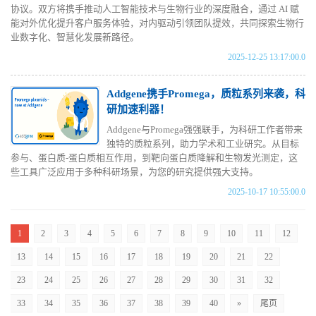
协议。双方将携手推动人工智能技术与生物行业的深度融合，通过 AI 赋
能对外优化提升客户服务体验，对内驱动引领团队提效，共同探索生物行
业数字化、智慧化发展新路径。
2025-12-25 13:17:00.0
Addgene携手Promega，质粒系列来袭，科
研加速利器！
Addgene与Promega强强联手，为科研工作者带来
独特的质粒系列，助力学术和工业研究。从目标
参与、蛋白质-蛋白质相互作用，到靶向蛋白质降解和生物发光测定，这
些工具广泛应用于多种科研场景，为您的研究提供强大支持。
2025-10-17 10:55:00.0
1
2
3
4
5
6
7
8
9
10
11
12
13
14
15
16
17
18
19
20
21
22
23
24
25
26
27
28
29
30
31
32
33
34
35
36
37
38
39
40
»
尾页