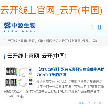
云开线上官网_云开(中国)
云开线上官网_云开(中国)
>
新闻资讯
>
云开线上官网_云开(中国)
云开线上官网_云开(中国)
【ATCC新品】双荧光素报告癌症细胞系助
力CAR-T细胞疗法
嵌合抗原受体（CAR）-T细胞疗法是近年来癌症
治疗中的一种革命性疗法。它将患者体内的的T细
胞被分离出来，在体外通过基因工程技术将这些T细胞与嵌合抗原受体
（CAR）相连。
2026-03-20 10:34:00.0