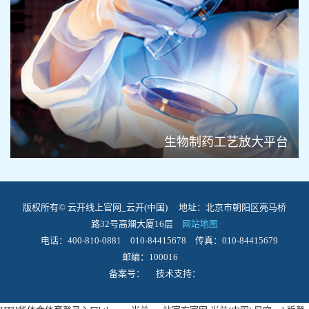
生物制药工艺放大平台
版权所有© 云开线上官网_云开(中国) 地址：北京市朝阳区亮马桥
路32号高斓大厦16层
网站地图
电话：400-810-0881 010-84415678 传真：010-84415679
邮编：100016
备案号： 技术支持：