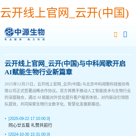
云开线上官网_云开(中国)
云开线上官网_云开(中国)与中科闻歌开启
AI赋能生物行业新篇章
2025年12月25日，云开线上官网_云开(中国) 与北京中科闻歌科技股份有
限公司正式签署战略合作协议。双方将携手推动人工智能技术与生物行业
的深度融合，通过 AI 赋能对外优化提升客户服务体验，对内驱动引领团
队提效，共同探索生物行业数字化、智慧化发展新路径。
[2025-09-22 17:10:00.0]
同心廿五载 礼赞共前行
[2024-10-30 15:31:00.0]