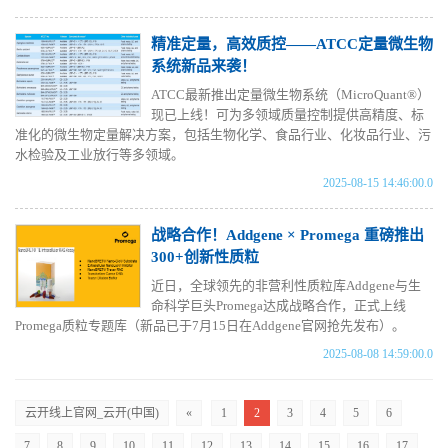
精准定量，高效质控——ATCC定量微生物
系统新品来袭！
ATCC最新推出定量微生物系统（MicroQuant®）
现已上线！可为多领域质量控制提供高精度、标
准化的微生物定量解决方案，包括生物化学、食品行业、化妆品行业、污
水检验及工业放行等多领域。
2025-08-15 14:46:00.0
战略合作！Addgene × Promega 重磅推出
300+创新性质粒
近日，全球领先的非营利性质粒库Addgene与生
命科学巨头Promega达成战略合作，正式上线
Promega质粒专题库（新品已于7月15日在Addgene官网抢先发布）。
2025-08-08 14:59:00.0
云开线上官网_云开(中国)
«
1
2
3
4
5
6
7
8
9
10
11
12
13
14
15
16
17