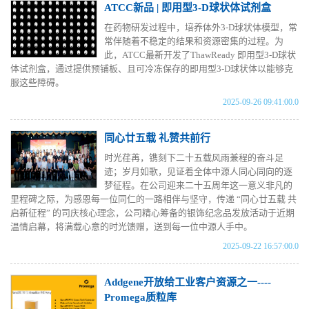
ATCC新品 | 即用型3-D球状体试剂盒
在药物研发过程中，培养体外3-D球状体模型，常
常伴随着不稳定的结果和资源密集的过程。为
此，ATCC最新开发了ThawReady 即用型3-D球状
体试剂盒，通过提供预铺板、且可冷冻保存的即用型3-D球状体以能够克
服这些障碍。
2025-09-26 09:41:00.0
同心廿五载 礼赞共前行
时光荏苒，镌刻下二十五载风雨兼程的奋斗足
迹；岁月如歌，见证着全体中源人同心同向的逐
梦征程。在公司迎来二十五周年这一意义非凡的
里程碑之际，为感恩每一位同仁的一路相伴与坚守，传递 “同心廿五载 共
启新征程” 的司庆核心理念，公司精心筹备的银饰纪念品发放活动于近期
温情启幕，将满载心意的时光馈赠，送到每一位中源人手中。
2025-09-22 16:57:00.0
Addgene开放给工业客户资源之一----
Promega质粒库