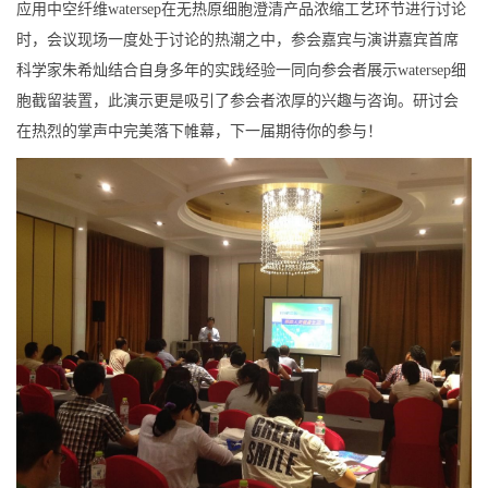
应用中空纤维watersep在无热原细胞澄清产品浓缩工艺环节进行讨论
时，会议现场一度处于讨论的热潮之中，参会嘉宾与演讲嘉宾首席
科学家朱希灿结合自身多年的实践经验一同向参会者展示watersep细
胞截留装置，此演示更是吸引了参会者浓厚的兴趣与咨询。研讨会
在热烈的掌声中完美落下帷幕，下一届期待你的参与！